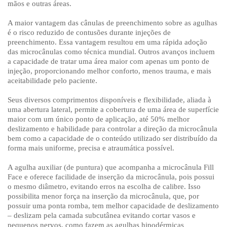
mãos e outras áreas.
A maior vantagem das cânulas de preenchimento sobre as agulhas
é o risco reduzido de contusões durante injeções de
preenchimento. Essa vantagem resultou em uma rápida adoção
das microcânulas como técnica mundial. Outros avanços incluem
a capacidade de tratar uma área maior com apenas um ponto de
injeção, proporcionando melhor conforto, menos trauma, e mais
aceitabilidade pelo paciente.
Seus diversos comprimentos disponíveis e flexibilidade, aliada à
uma abertura lateral, permite a cobertura de uma área de superfície
maior com um único ponto de aplicação, até 50% melhor
deslizamento e habilidade para controlar a direção da microcânula
bem como a capacidade de o conteúdo utilizado ser distribuído da
forma mais uniforme, precisa e atraumática possível.
A agulha auxiliar (de puntura) que acompanha a microcânula Fill
Face e oferece facilidade de inserção da microcânula, pois possui
o mesmo diâmetro, evitando erros na escolha de calibre. Isso
possibilita menor força na inserção da microcânula, que, por
possuir uma ponta romba, tem melhor capacidade de deslizamento
– deslizam pela camada subcutânea evitando cortar vasos e
pequenos nervos, como fazem as agulhas hipodérmicas