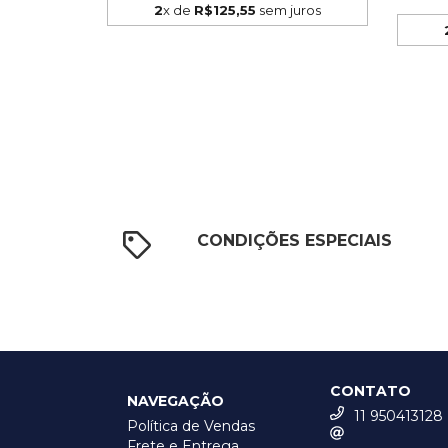
2
x de
R$125,55
sem juros
CONDIÇÕES ESPECIAIS
CONTATO
NAVEGAÇÃO
11 950413128
Política de Vendas
Frete e Entrega