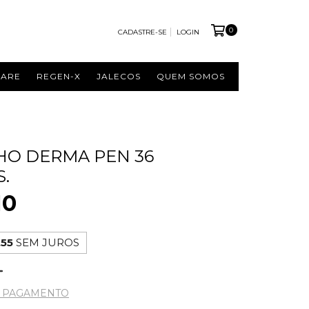
0
CADASTRE-SE
LOGIN
CARE
REGEN-X
JALECOS
QUEM SOMOS
O DERMA PEN 36
.
10
,55
SEM JUROS
E PAGAMENTO