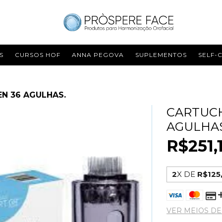
S
CURSOS HOF
ANNA PEGOVA
SUPLEMENTOS
SELF-
N 36 AGULHAS.
CARTUCH
AGULHAS
R$251,
2
X DE
R$125
VER MEIOS D