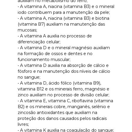
auxiliam no metabolismo do ferro;
• A vitamina A, niacina (vitamina B3) e o mineral
iodo contribuem para a manutenção da pele;
• A vitamina A, niacina (vitamina B3) e biotina
(vitamina B7) auxiliam na manutenção das
mucosas;
• A vitamina A auxilia no processo de
diferenciação celular;
• A vitamina D e o mineral magnésio auxiliam
na formação de ossos e dentes e no
funcionamento muscular;
• A vitamina D auxilia na absorção de cálcio e
fósforo e na manutenção dos níveis de cálcio
no sangue;
• A vitamina D, ácido fólico (vitamina B9),
vitamina B12 e os minerais ferro, magnésio e
zinco auxiliam no processo de divisão celular;
• A vitamina E, vitamina C, riboflavina (vitamina
B2) e os minerais cobre, manganês, selênio e
zincosão antioxidantes que auxiliam na
proteção dos danos causados pelos radicais
livres;
• A vitamina K auxilia na coagulação do sangue;