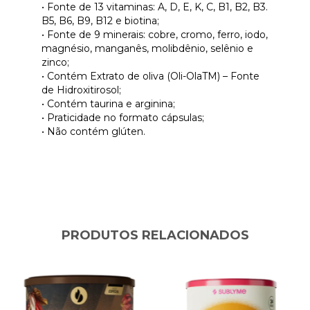
• Fonte de 13 vitaminas: A, D, E, K, C, B1, B2, B3.
B5, B6, B9, B12 e biotina;
• Fonte de 9 minerais: cobre, cromo, ferro, iodo,
magnésio, manganês, molibdênio, selênio e
zinco;
• Contém Extrato de oliva (Oli-OlaTM) – Fonte
de Hidroxitirosol;
• Contém taurina e arginina;
• Praticidade no formato cápsulas;
• Não contém glúten.
PRODUTOS RELACIONADOS