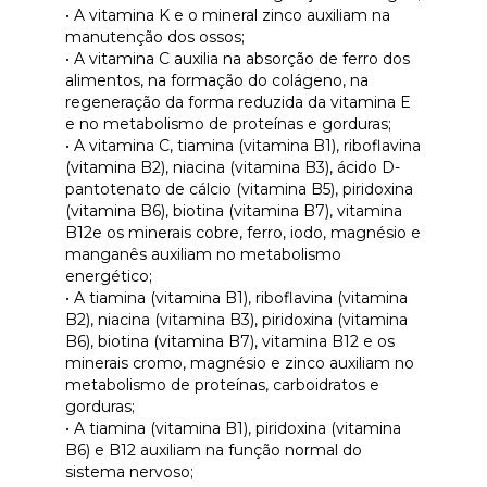
• A vitamina K e o mineral zinco auxiliam na
manutenção dos ossos;
• A vitamina C auxilia na absorção de ferro dos
alimentos, na formação do colágeno, na
regeneração da forma reduzida da vitamina E
e no metabolismo de proteínas e gorduras;
• A vitamina C, tiamina (vitamina B1), riboflavina
(vitamina B2), niacina (vitamina B3), ácido D-
pantotenato de cálcio (vitamina B5), piridoxina
(vitamina B6), biotina (vitamina B7), vitamina
B12e os minerais cobre, ferro, iodo, magnésio e
manganês auxiliam no metabolismo
energético;
• A tiamina (vitamina B1), riboflavina (vitamina
B2), niacina (vitamina B3), piridoxina (vitamina
B6), biotina (vitamina B7), vitamina B12 e os
minerais cromo, magnésio e zinco auxiliam no
metabolismo de proteínas, carboidratos e
gorduras;
• A tiamina (vitamina B1), piridoxina (vitamina
B6) e B12 auxiliam na função normal do
sistema nervoso;