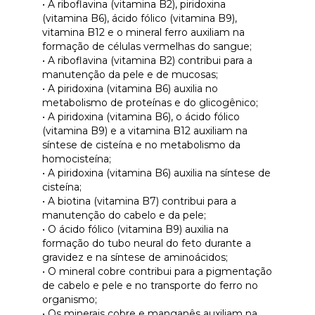
• A riboflavina (vitamina B2), piridoxina
(vitamina B6), ácido fólico (vitamina B9),
vitamina B12 e o mineral ferro auxiliam na
formação de células vermelhas do sangue;
• A riboflavina (vitamina B2) contribui para a
manutenção da pele e de mucosas;
• A piridoxina (vitamina B6) auxilia no
metabolismo de proteínas e do glicogênico;
• A piridoxina (vitamina B6), o ácido fólico
(vitamina B9) e a vitamina B12 auxiliam na
síntese de cisteína e no metabolismo da
homocisteína;
• A piridoxina (vitamina B6) auxilia na síntese de
cisteína;
• A biotina (vitamina B7) contribui para a
manutenção do cabelo e da pele;
• O ácido fólico (vitamina B9) auxilia na
formação do tubo neural do feto durante a
gravidez e na síntese de aminoácidos;
• O mineral cobre contribui para a pigmentação
de cabelo e pele e no transporte do ferro no
organismo;
• Os minerais cobre e manganês auxiliam na