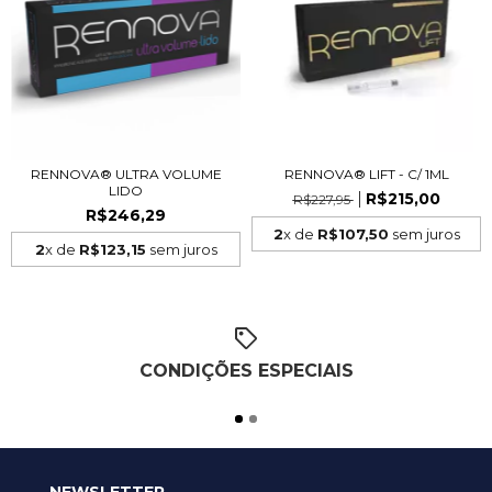
RENNOVA® ULTRA VOLUME
RENNOVA® LIFT - C/ 1ML
LIDO
R$215,00
R$227,95
R$246,29
2
x de
R$107,50
sem juros
2
x de
R$123,15
sem juros
CONDIÇÕES ESPECIAIS