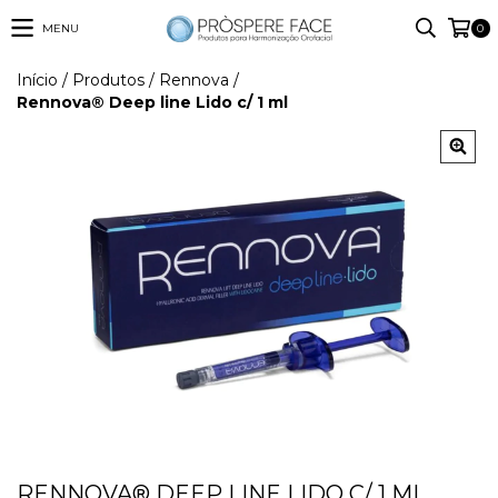
MENU
0
Início
/
Produtos
/
Rennova
/
Rennova® Deep line Lido c/ 1 ml
RENNOVA® DEEP LINE LIDO C/ 1 ML