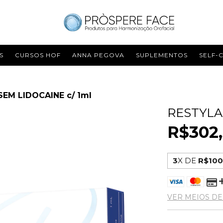
S
CURSOS HOF
ANNA PEGOVA
SUPLEMENTOS
SELF-
EM LIDOCAINE c/ 1ml
RESTYLA
R$302,
3
X DE
R$100
VER MEIOS D