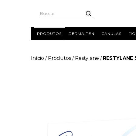
PRODUTOS
DERMA PEN
CÂNULAS
FIO
Início
Produtos
Restylane
RESTYLANE S
/
/
/