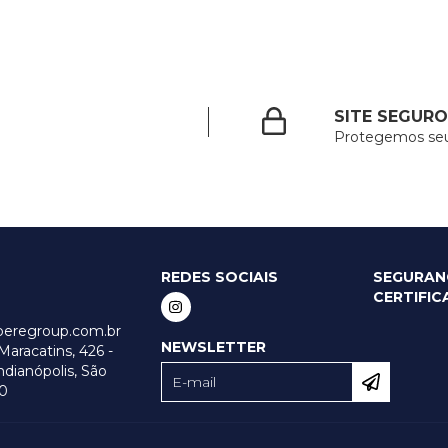
SITE SEGURO
Protegemos se
REDES SOCIAIS
SEGURAN
CERTIFI
peregroup.com.br
NEWSLETTER
aracatins, 426 -
ndianópolis, São
0