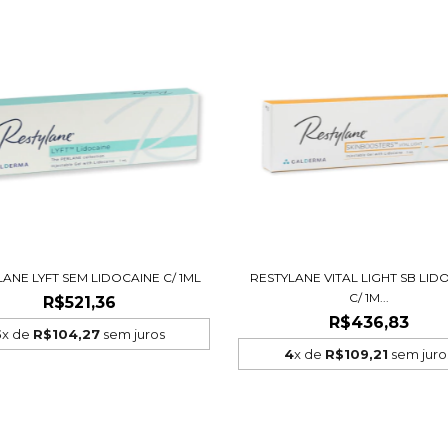
ANE LYFT SEM LIDOCAINE C/ 1ML
RESTYLANE VITAL LIGHT SB LID
C/ 1M...
R$521,36
R$436,83
5
x de
R$104,27
sem juros
4
x de
R$109,21
sem juro