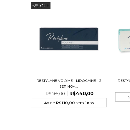
5% OFF
RESTYLANE VOLYME - LIDOCAINE - 2
RESTYL
SERINGA...
R$440,00
R$465,00
4
x de
R$110,00
sem juros