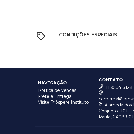
CONDIÇÕES ESPECIAIS
CONTATO
NAVEGAÇÃO
11 950413128
Política de Vendas
Frete e Entrega
comercial@pros
Visite Pròspere Instituto
Alameda dos M
Conjunto 1101 - I
Paulo, 04089-01