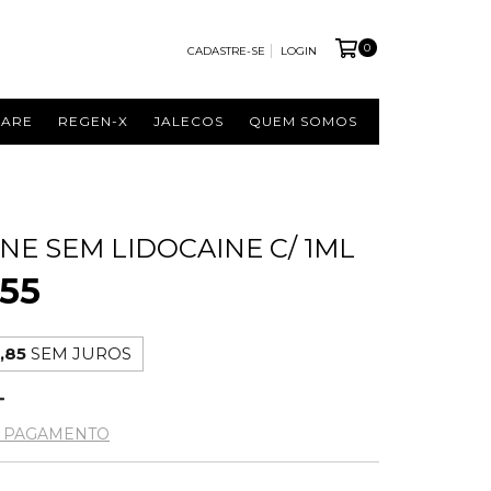
0
CADASTRE-SE
LOGIN
CARE
REGEN-X
JALECOS
QUEM SOMOS
NE SEM LIDOCAINE C/ 1ML
55
,85
SEM JUROS
E PAGAMENTO