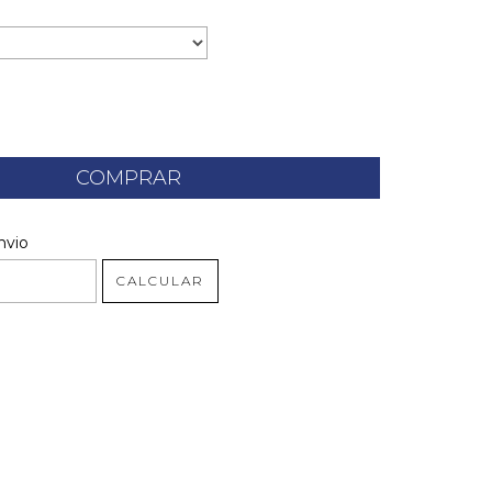
 CEP:
ALTERAR CEP
nvio
CALCULAR