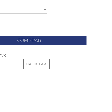
 CEP:
ALTERAR CEP
nvio
CALCULAR