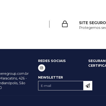
SITE SEGURO
Protegemos se
REDES SOCIAIS
SEGURAN
CERTIFI
peregroup.com.br
NEWSLETTER
aracatins, 426 -
ndianópolis, São
0