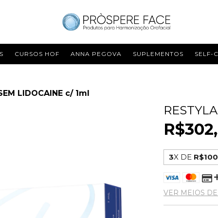
S
CURSOS HOF
ANNA PEGOVA
SUPLEMENTOS
SELF-
EM LIDOCAINE c/ 1ml
RESTYLA
R$302,
3
X DE
R$100
VER MEIOS D