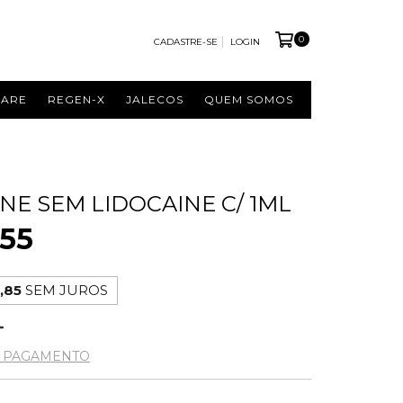
0
CADASTRE-SE
LOGIN
CARE
REGEN-X
JALECOS
QUEM SOMOS
NE SEM LIDOCAINE C/ 1ML
55
,85
SEM JUROS
E PAGAMENTO