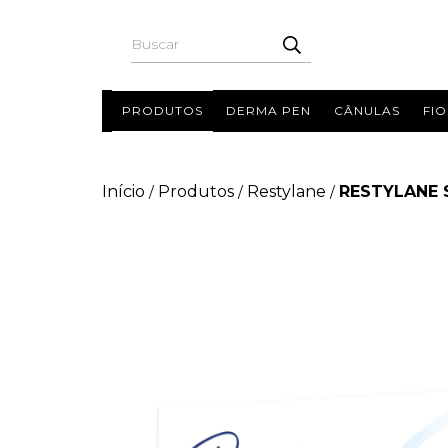
PRODUTOS
DERMA PEN
CÂNULAS
FIO
Início
Produtos
Restylane
RESTYLANE S
/
/
/