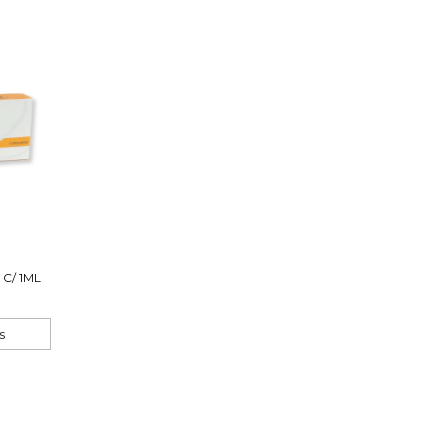
C/ 1ML
s